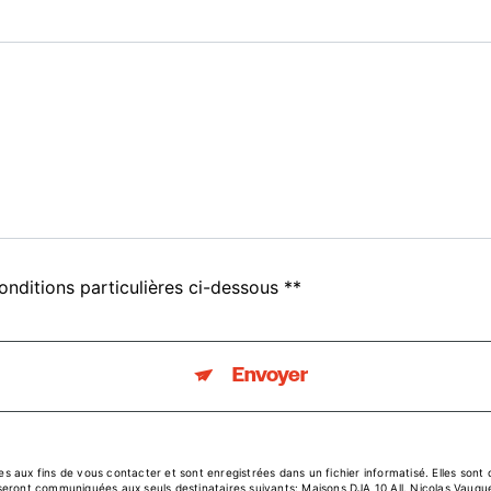
onditions particulières ci-dessous **
Envoyer
aux fins de vous contacter et sont enregistrées dans un fichier informatisé. Elles sont d
eront communiquées aux seuls destinataires suivants: Maisons DJA 10 All. Nicolas Vauqu