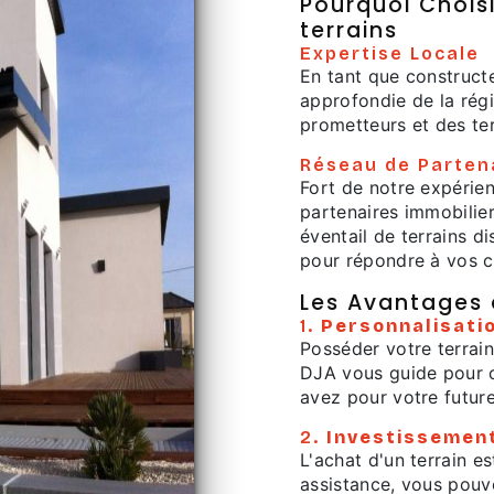
Pourquoi Chois
terrains
Expertise Locale
En tant que construct
approfondie de la rég
prometteurs et des te
Réseau de Parten
Fort de notre expérie
partenaires immobilie
éventail de terrains di
pour répondre à vos cr
Les Avantages 
1.
Personnalisati
Posséder votre terrain
DJA vous guide pour ch
avez pour votre futur
2.
Investissemen
L'achat d'un terrain e
assistance, vous pouv