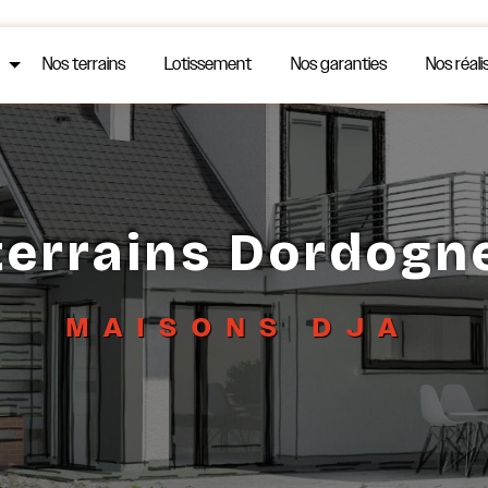
Nos terrains
Lotissement
Nos garanties
Nos réali
terrains Dordogn
MAISONS DJA