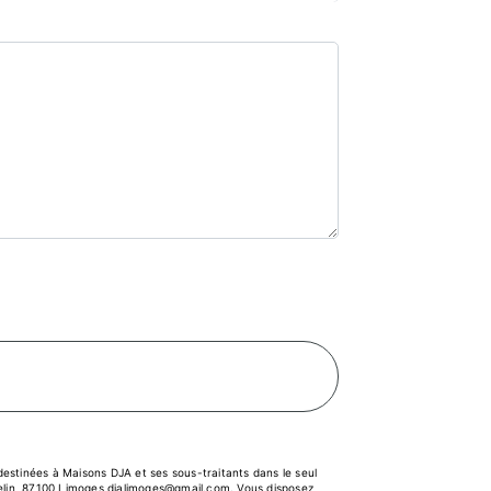
estinées à Maisons DJA et ses sous-traitants dans le seul
elin, 87100 Limoges djalimoges@gmail.com. Vous disposez