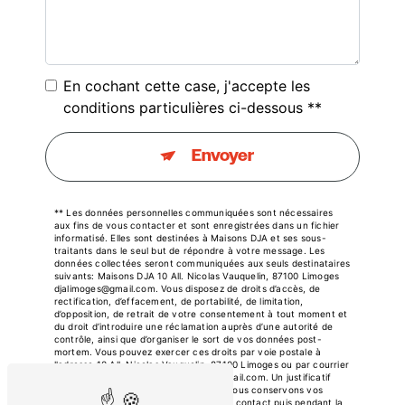
En cochant cette case, j'accepte les
conditions particulières ci-dessous **
Envoyer
** Les données personnelles communiquées sont nécessaires
aux fins de vous contacter et sont enregistrées dans un fichier
informatisé. Elles sont destinées à Maisons DJA et ses sous-
traitants dans le seul but de répondre à votre message. Les
données collectées seront communiquées aux seuls destinataires
suivants: Maisons DJA 10 All. Nicolas Vauquelin, 87100 Limoges
djalimoges@gmail.com. Vous disposez de droits d’accès, de
rectification, d’effacement, de portabilité, de limitation,
d’opposition, de retrait de votre consentement à tout moment et
du droit d’introduire une réclamation auprès d’une autorité de
contrôle, ainsi que d’organiser le sort de vos données post-
mortem. Vous pouvez exercer ces droits par voie postale à
l'adresse 10 All. Nicolas Vauquelin, 87100 Limoges ou par courrier
électronique à l'adresse djalimoges@gmail.com. Un justificatif
d'identité pourra vous être demandé. Nous conservons vos
données pendant la période de prise de contact puis pendant la