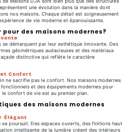
 de Maisons DJA sont bien plus que des structures
 représentent une évolution dans la manière dont
vons nos maisons. Chaque détail est soigneusement
 expérience de vie moderne et épanouissante.
r pour des maisons modernes?
ovante
se démarquent par leur esthétique innovante. Des
ormes géométriques audacieuses et des matériaux
çade distinctive qui reflète le caractère
 et Confort
n ne sacrifie pas le confort. Nos maisons modernes
 fonctionnels et des équipements modernes pour
ù le confort de vie est au premier plan.
stiques des maisons modernes
r Élégant
ce se poursuit. Des espaces ouverts, des finitions haut
ation intelligente de la lumière créent des intérieurs