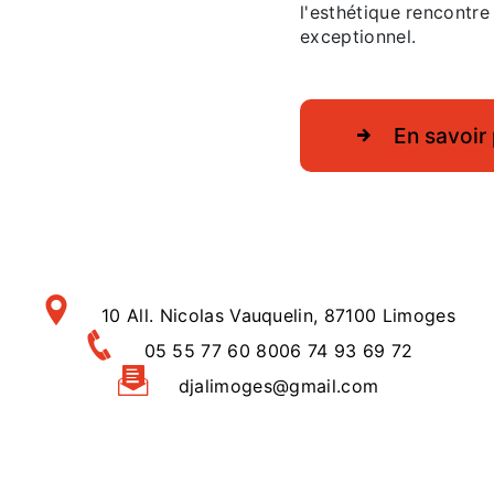
l'esthétique rencontre
exceptionnel.
En savoir 
10 All. Nicolas Vauquelin, 87100 Limoges
05 55 77 60 80
06 74 93 69 72
djalimoges@gmail.com