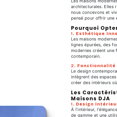
Les maisons modernes
architecturales. Elles
nous concevons et vi
pensé pour offrir une
Pourquoi Opte
1.
Esthétique Inn
Les maisons modernes 
lignes épurées, des f
modernes créent une fa
contemporain.
2.
Fonctionnalité
Le design contemporai
intègrent des espaces
créer des intérieurs o
Les Caractéri
Maisons DJA
1.
Design Intérieu
À l'intérieur, l'élégan
de gamme et une utilis