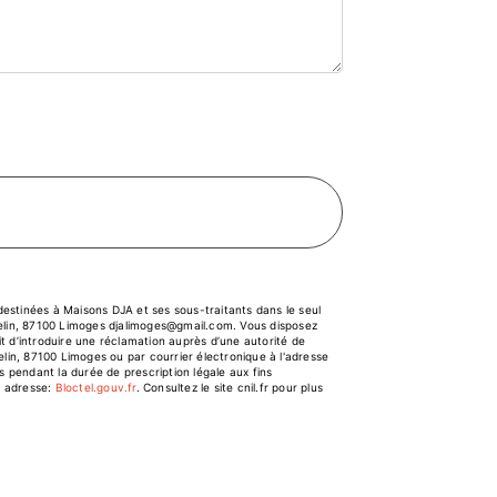
estinées à Maisons DJA et ses sous-traitants dans le seul
elin, 87100 Limoges djalimoges@gmail.com. Vous disposez
it d’introduire une réclamation auprès d’une autorité de
elin, 87100 Limoges ou par courrier électronique à l'adresse
 pendant la durée de prescription légale aux fins
e adresse:
Bloctel.gouv.fr
. Consultez le site cnil.fr pour plus