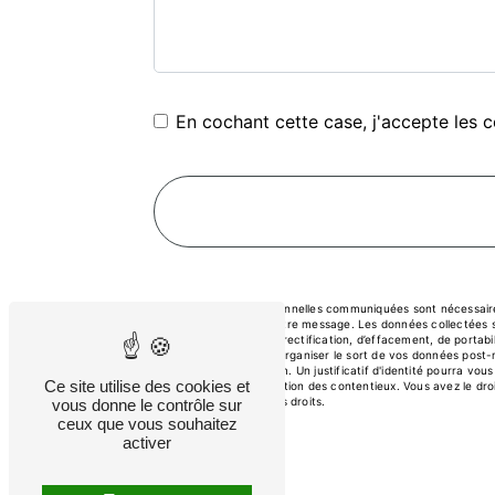
En cochant cette case, j'accepte les c
** Les données personnelles communiquées sont nécessaires 
but de répondre à votre message. Les données collectées s
de droits d’accès, de rectification, d’effacement, de portab
contrôle, ainsi que d’organiser le sort de vos données post
djalimoges@gmail.com. Un justificatif d'identité pourra vo
Ce site utilise des cookies et
probatoires et de gestion des contentieux. Vous avez le droi
d’informations sur vos droits.
vous donne le contrôle sur
ceux que vous souhaitez
activer