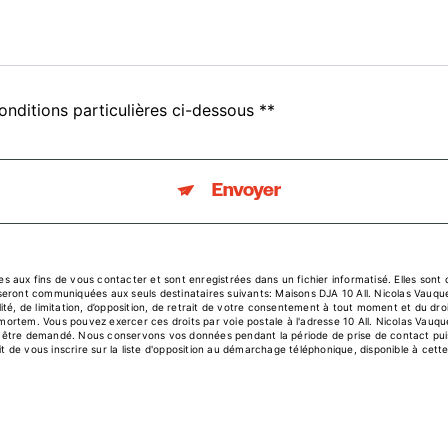
onditions particulières ci-dessous **
Envoyer
aux fins de vous contacter et sont enregistrées dans un fichier informatisé. Elles sont d
eront communiquées aux seuls destinataires suivants: Maisons DJA 10 All. Nicolas Vauqu
ilité, de limitation, d’opposition, de retrait de votre consentement à tout moment et du dro
-mortem. Vous pouvez exercer ces droits par voie postale à l'adresse 10 All. Nicolas Vauqu
us être demandé. Nous conservons vos données pendant la période de prise de contact puis
t de vous inscrire sur la liste d'opposition au démarchage téléphonique, disponible à cett